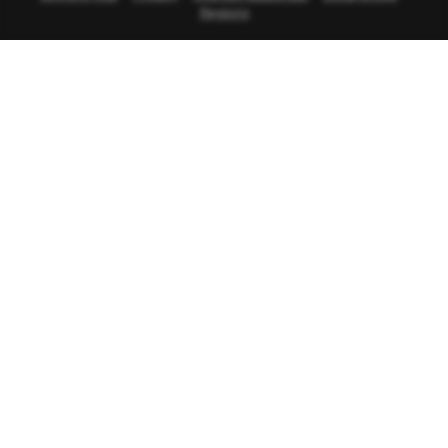
Regions