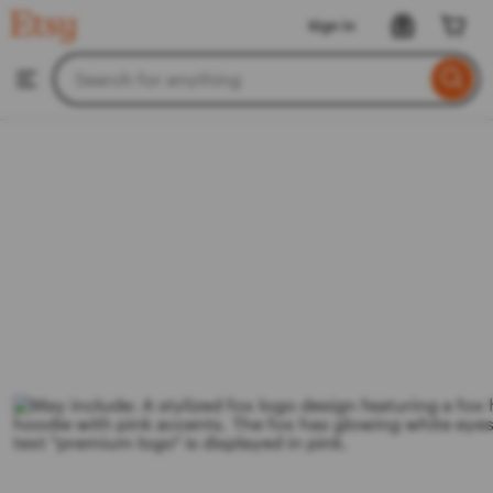
Etsy
Sign in
Skip
to
Search
Browse
ontent
for
items
or
shops